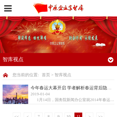
智库视点
您当前的位置:
首页
>
智库视点
今年春运大幕开启 学者解析春运背后隐含社会发展问题
2019-01-04
1月14日，国务院新闻办公室就2014年春运形势和工作安排举行新闻发布会，国家发展和改革委员会、交通运输部、国家铁路局、民航局等7部门介绍了相关情况。据预测，今年春运客运量将达36.23亿人次，比上年增加2亿人次。而春运及其带来的问题，也早已超出春节时段和运输领域。 春运根源......
<<
<
7
8
9
10
11
>
>>