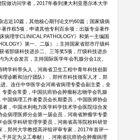
附院做访问学者，2017年春到澳大利亚墨尔本大学
牌杂志近10篇，其他核心期刊论文约60篇；国家级病
件著作权5项，申请其他专利百余项；出版专业著作
学CLINICAL PATHOLOGY》和第一主编国
THOLOGY》第一、二版）；主持国家省部市厅级科
荣获省部级科技进步二、三等奖5项，厅级科技进步
、均为大会发言，主持国际医学年会乳腺分会1次。
特聘学科带头人，河南省卫生工程中青年科技创新
病理诊断和治疗团队》，郑州市科技领军人才，郑
先进。连任中华医学会河南省病理专委会副主委，全
）专委会常委，中国抗癌协会肿瘤标志物学会乳腺
，中国病理工作者委员会长期委员，中国医师协会
愿者，中国水利电力医学科学技术学会医院综合发
协会病理医师分会第一届会员，河南省肿瘤学专委
学会医学科研管理学委员，河南省高等院校科研管
，郑州大学教授高评组评审专家，2017年首评一
本人干并定为义工奉献），河南省抗癌协会肿瘤病理