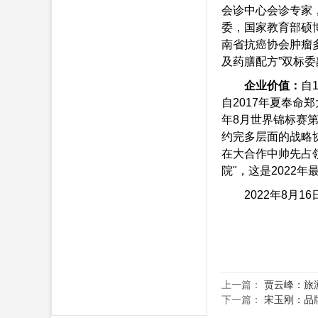
会诊中心会诊专家
委，国家教育部硕博
南省抗癌协会肿瘤
及药膳配方”双标
企业价值：
自
自2017年夏奉命
年8月世界锦标赛第
约完多层面的战略协
在大合作中帅先占领
院"，这是2022
2022年8月
上一篇：
贾云峰：旅
下一篇：
宋玉刚：品