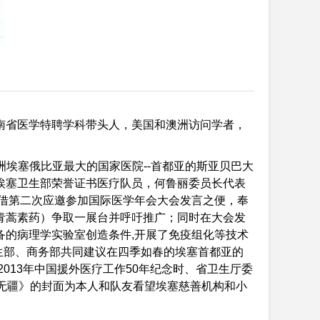
南省医学特聘学科带头人，美国和澳洲访问学者，
助非洲埃塞俄比亚最大的国家医院--首都亚的斯亚贝巴大
埃塞卫生部荣誉证书医疗队员，何鲁丽委员长代表
年借第二次应邀参加国际医学年会大会发言之便，奉
青蒿素药）争取一展台并呼吁推广；同时在大会发
备的病理学实验室创造条件,开展了免疫组化等技术
卫生部、商务部共同建议在四季如春的埃塞首都亚的
013年中国援外医疗工作50年纪念时、省卫生厅委
无疆》的封面为本人和队友看望埃塞慈善机构和小