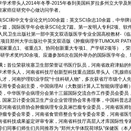
学术带头人2014年冬季-2015年春到美国科罗拉多州立大学及
皇家癌症研究中心做访问学者。
表SCI和中文专业论文约100余篇：英文SCI杂志10余篇，中华
十篇，国际医学年会收录SCI论文7篇。第一发明人专利2项、软
人民卫生出版社第一部中英文双语版医学专业全国高校教材-《临床病理
点项目郑州大学出版社中英文双语版《肿瘤病理学TUMOUR PA
（国家重点1、省重点3、协同创新重大专项1、产学研2项等），
科研学术奖约30余项。应邀参加6次在国外举办的国际医学年会
职：
首位荣获埃塞卫生部荣誉证书医疗队员，河南省政府津贴的
学术带头人，河南省科技厅创新型科技重点团队带头人《乳腺癌
人才，河南护理职业学院“十佳科研人物”，多次获省厅市级个人
应用专委会副主委，中国病理AI（大数据计算人工智能病理诊断
委，中华医学会病理分会第十三届国际交流合作工作委员会委员
，国家卫计委全国卫生产业企业管理协会常务理事，中国科普志
原河南省抗癌协会肿瘤病理专业及淋巴瘤专业委员，河南省医师
肿瘤专委会常委，河南省食管癌整合专业专委会常委，河南省医
南省科技成果鉴定评审专家，河南省科技厅高层人才库国际性专家
导们同事们师生们共同推荐为 “郑州大学体院荷球队”保健医（