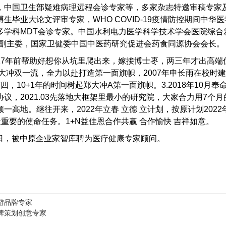
，中国卫生部疑难病理远程会诊专家等，多家杂志特邀审稿专家
生毕业大论文评审专家，WHO COVID-19疫情防控期间中
多学科MDT会诊专家。中国水利电力医学科学技术学会医院综合
委副主委，国家卫健委中国中医药研究促进会药食同源协会会长。
17年前帮助好想你从坑里爬出来，嫁接博士枣，两三年才出高端优质
郑大冲双一流，全力以赴打造第一面旗帜，2007年申长雨在校时建
四，10+1年的时间树起郑大冲A第一面旗帜。3.2018年10月
议，2021.03先落地大框架里最小的研究院，大家合力用7个
一高地。继往开来，2022年立春 立德 立计划，按原计划202
年最重要的使命任务。1+N益佳恩合作共赢 合作愉快 吉祥如意。
16日，被中原企业家智库聘为医疗健康专家顾问。
游品牌专家
牌策划创意专家