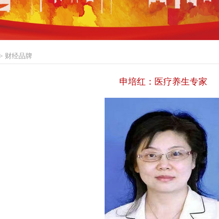
>
财经品牌
申培红：医疗养生专家