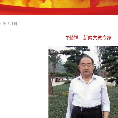
>
政法社科
许登祥：新闻文教专家